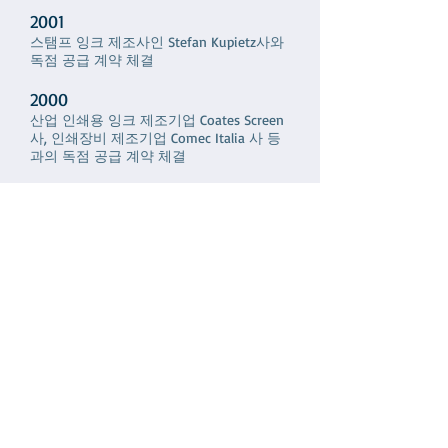
2001
스탬프 잉크 제조사인 Stefan Kupietz사와
독점 공급 계약 체결
2000
산업 인쇄용 잉크 제조기업 Coates Screen
사, 인쇄장비 제조기업 Comec Italia 사 등
과의 독점 공급 계약 체결
1999
인쇄장비 제조 및 반도체 잉크 공급기업
Teca-print 사와 독점 공급 계약 체결
1998
지금의 대표이사이신 전용옥 대표께서 경
기도 군포시 금정동 723-2 금정빌딩 7층에
기술무역 전문회사 미성산업 설립
주식회사 미성산업 / 법인대표: 전용옥
17606 경기도 안성시 서운면 바우덕이로 197-24
전화번호:
031-674-1798
팩스번호:
031-674-1792
Misung Industrial Co., Ltd.