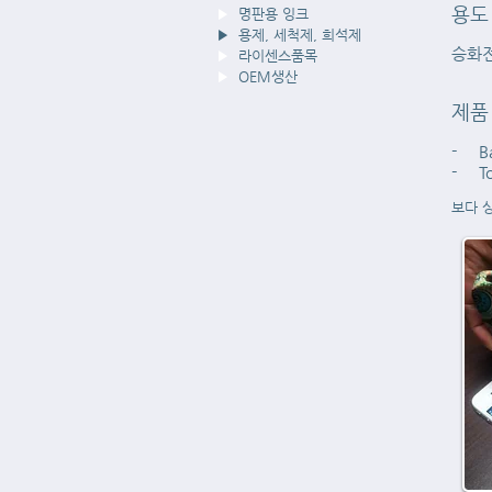
용도
▶
명판용 잉크
▶
용제, 세척제, 희석제
승화전
▶
라이센스품목
▶
OEM생산
제품
- Ba
- To
보다 