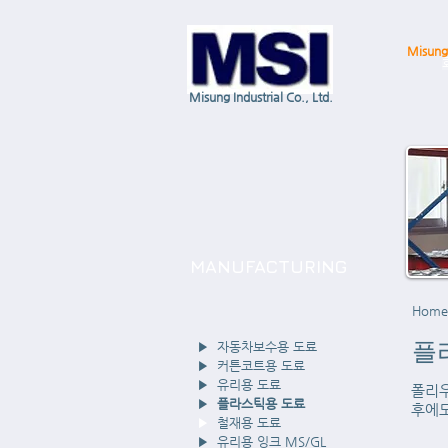
Misung 
Misung Industrial Co., Ltd.
MANUFACTURING
Home
플
▶
자동차보수용 도료
▶
커튼코트용 도료
▶
유리용 도료
폴리우
▶
플라스틱용 도료
후에도
▶
철재용 도료
▶
유리용 잉크 MS/GL